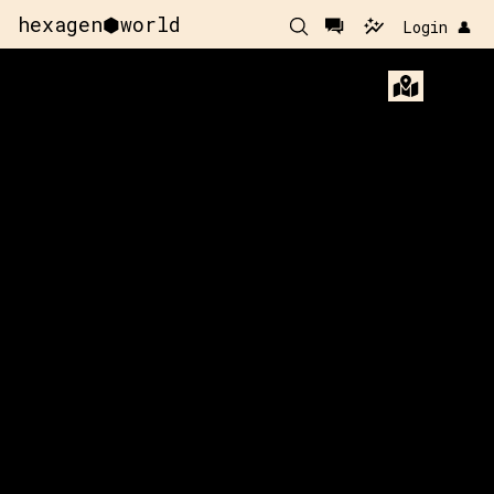
hexagen⬢world
Login 👤