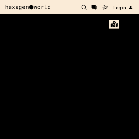
hexagen⬢world
Login 👤