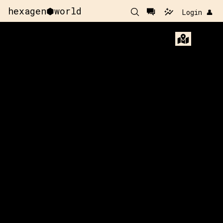
hexagen⬢world
Login 👤