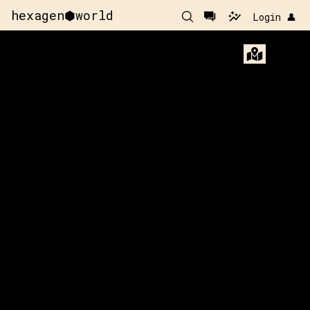
hexagen⬢world
Login 👤