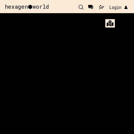
hexagen⬢world
Login 👤