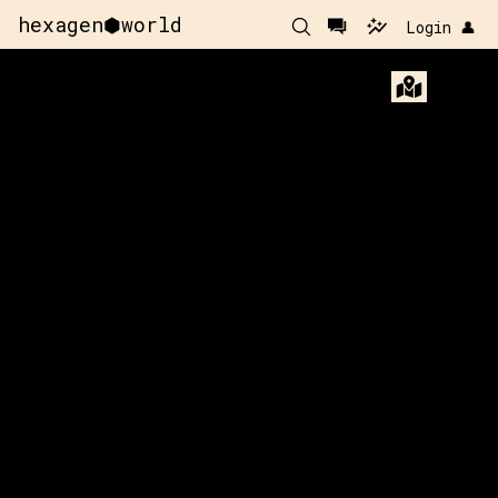
hexagen⬢world
Login 👤