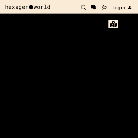
hexagen⬢world
Login 👤