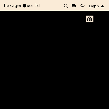
hexagen⬢world
Login 👤