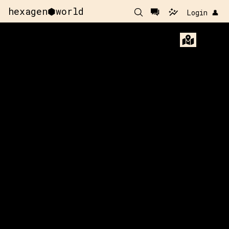
hexagen⬢world
Login 👤