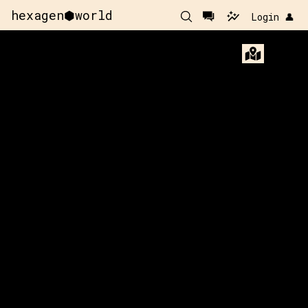
hexagen⬢world
Login 👤