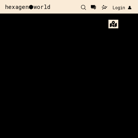
hexagen⬢world
Login 👤
x:
-140
y:
-60
x:
-139
y
350 pts
100 p
x:
-141
y:
-59
100 pts