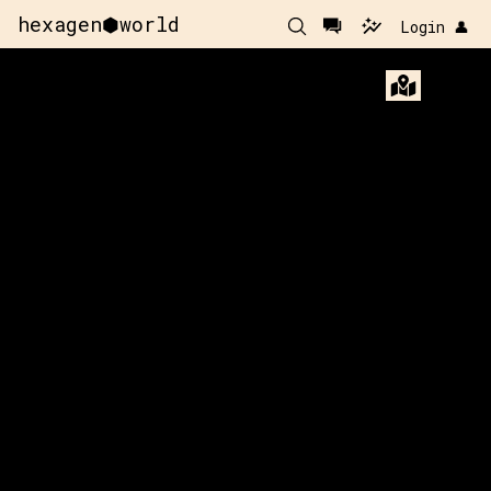
hexagen⬢world
Login 👤