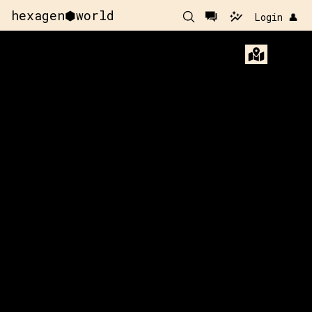
hexagen⬢world
Login 👤