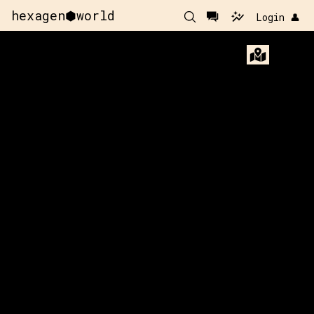
hexagen⬢world
Login 👤