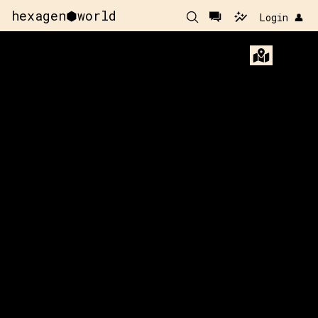
hexagen⬢world
Login 👤