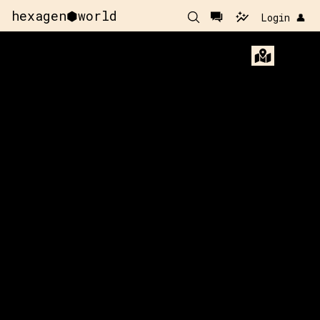
hexagen⬢world
Login 👤