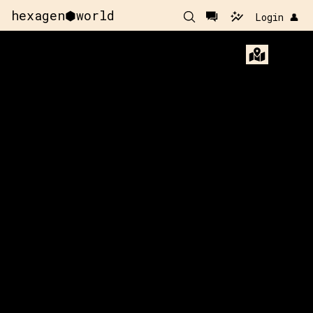
hexagen⬢world
Login 👤