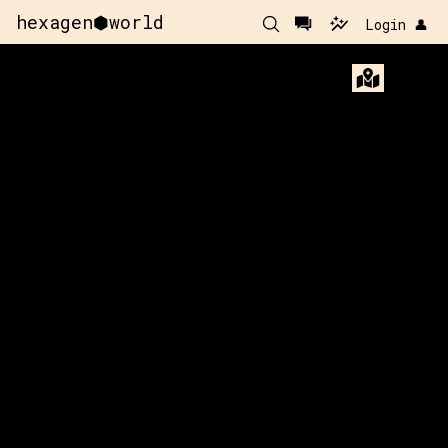
hexagen⬢world
Login 👤