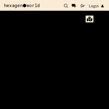
hexagen⬢world
Login 👤