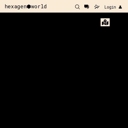
hexagen⬢world
Login 👤