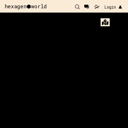
hexagen⬢world
Login 👤