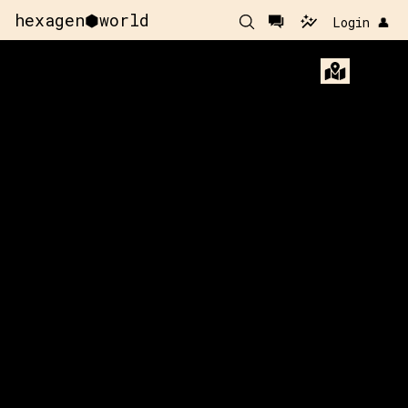
hexagen⬢world
Login 👤