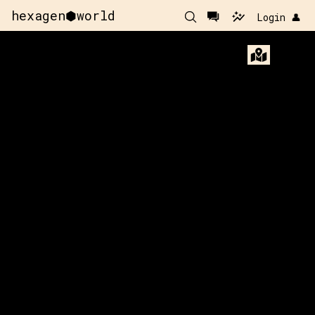
hexagen⬢world
Login 👤