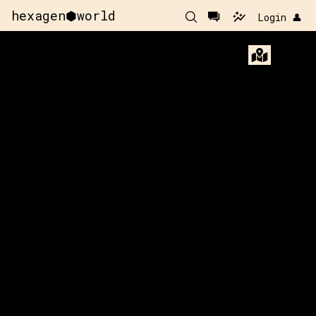
hexagen⬢world
Login 👤