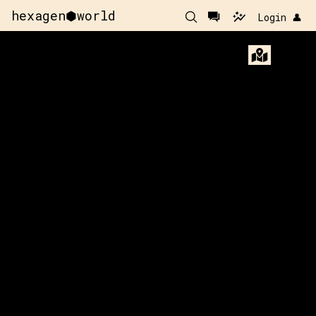
hexagen⬢world
Login 👤