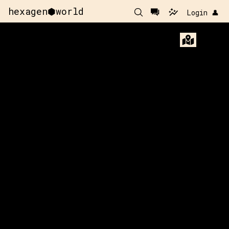
hexagen⬢world
Login 👤