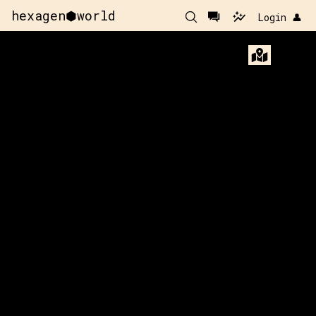
hexagen⬢world
Login 👤