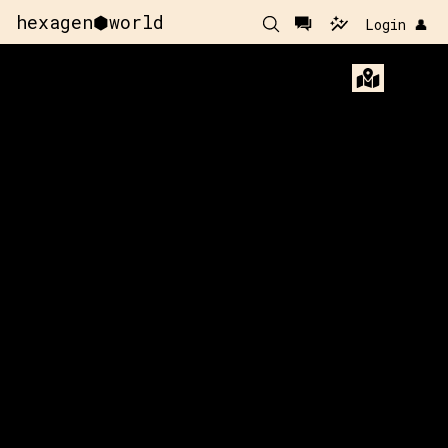
hexagen⬢world
Login 👤