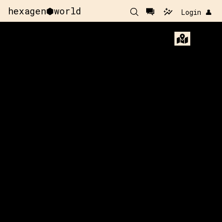
hexagen⬢world
Login 👤