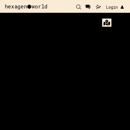
hexagen⬢world
Login 👤