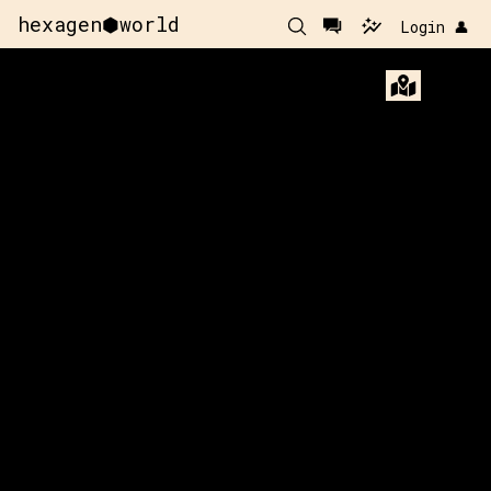
hexagen⬢world
Login 👤