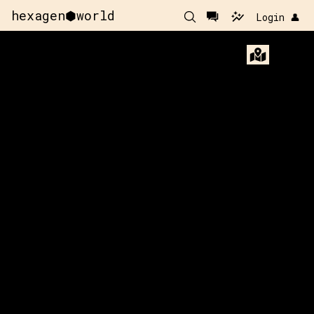
hexagen⬢world
Login 👤
x:
180
y