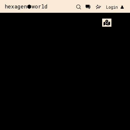
hexagen⬢world
Login 👤