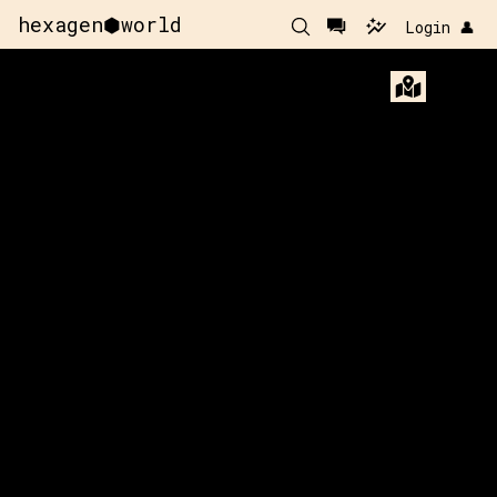
hexagen⬢world
Login 👤