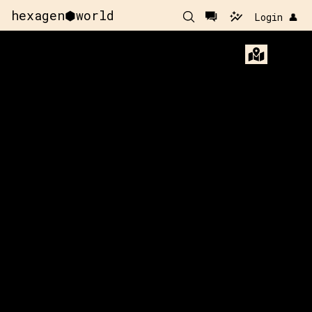
hexagen⬢world
Login 👤