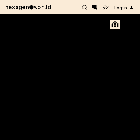
hexagen⬢world
Login 👤