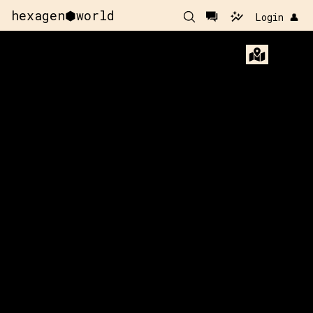
hexagen⬢world
Login 👤