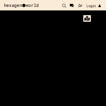
hexagen⬢world
Login 👤